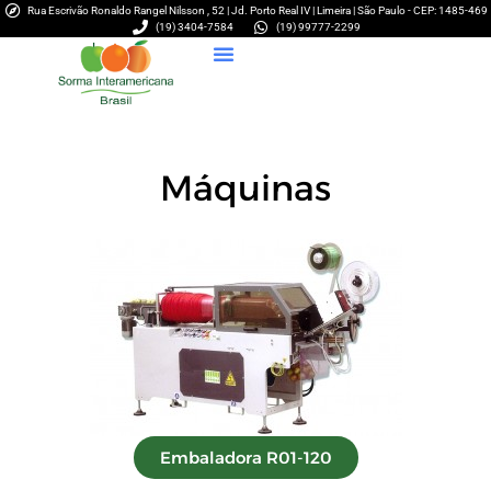
Rua Escrivão Ronaldo Rangel Nilsson , 52 | Jd. Porto Real IV | Limeira | São Paulo - CEP: 1485-469
(19) 3404-7584
(19) 99777-2299
Máquinas
Embaladora R01-120