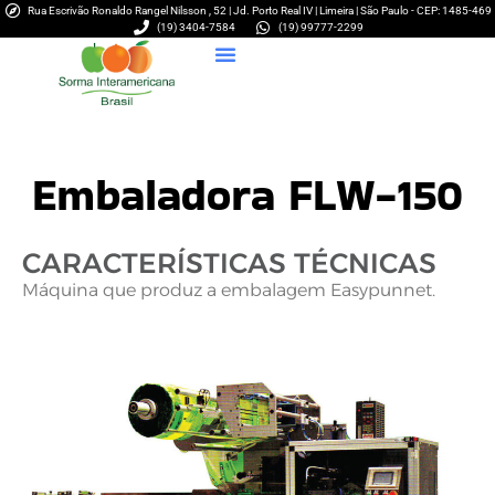
Rua Escrivão Ronaldo Rangel Nilsson , 52 | Jd. Porto Real IV | Limeira | São Paulo - CEP: 1485-469
(19) 3404-7584
(19) 99777-2299
Embaladora FLW-150
CARACTERÍSTICAS TÉCNICAS
Máquina que produz a embalagem Easypunnet.