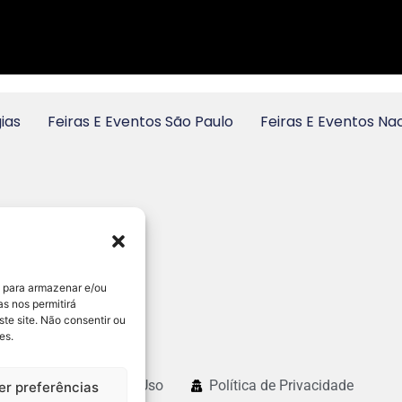
ias
Feiras E Eventos São Paulo
Feiras E Eventos Na
s para armazenar e/ou
s nos permitirá
e site. Não consentir ou
es.
Termos de Uso
Política de Privacidade
er preferências