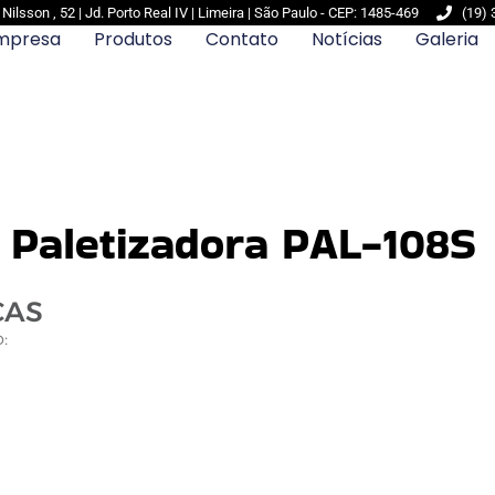
ilsson , 52 | Jd. Porto Real IV | Limeira | São Paulo - CEP: 1485-469
(19)
mpresa
Produtos
Contato
Notícias
Galeria
Paletizadora PAL-108S
CAS
: