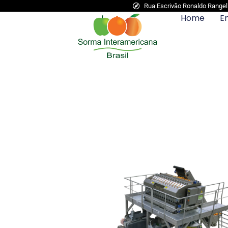
Rua Escrivão Ronaldo Rangel N
Home
E