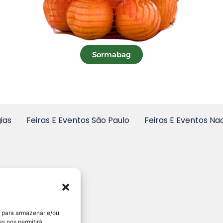
Sormabag
ias
Feiras E Eventos São Paulo
Feiras E Eventos Na
s para armazenar e/ou
s nos permitirá