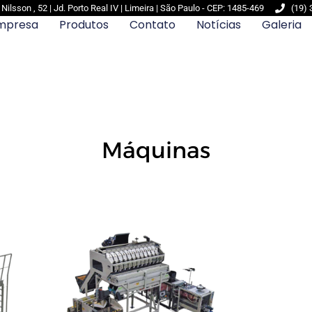
ilsson , 52 | Jd. Porto Real IV | Limeira | São Paulo - CEP: 1485-469
(19)
mpresa
Produtos
Contato
Notícias
Galeria
Máquinas